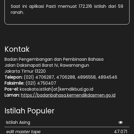
Saat ini aplikasi Pasti memuat 172.216 istilah dari 59
ranah.
Kontak
Badan Pengembangan dan Pembinaan Bahasa
Jalan Daksinapati Barat IV, Rawamangun
Jakarta Timur 13220
Telepon:
(021) 4706287, 4706288, 4896558, 4894546
Faksimile:
(021) 4750407
Pos-el:
kosakata.istilah[at]kemdikbud.go.id
Laman:
https://badanbahasa.kemendikdasmen.go.id
Istilah Populer
Istilah Asing
edit master tape
47.071