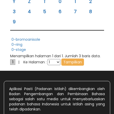
Y
Z
T
0
1
2
3
4
5
6
7
8
9
0-bromoanisole
0-ring
0-stage
Menampilkan halaman 1 dari 1. Jumlah 3 baris data.
1
| Ke Halaman :
Aplikasi Pasti (Padanan Istilah) dikembangkan oleh
Badan Pengembangan dan Pembinaan Bahasa
sebagai salah satu media untuk menyebarluaskan
padanan bahasa Indonesia untuk istilah asing yang
telah dipadankan.