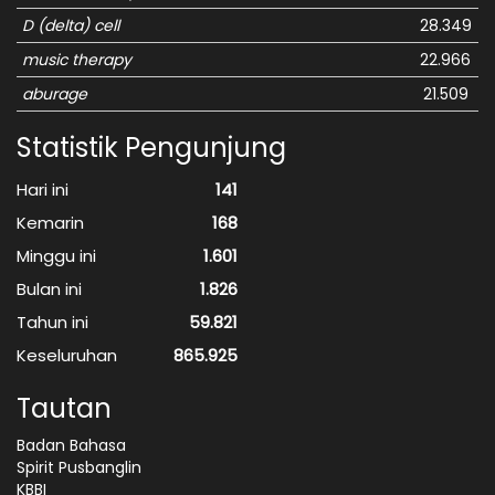
D (delta) cell
28.349
music therapy
22.966
aburage
21.509
Statistik Pengunjung
Hari ini
141
Kemarin
168
Minggu ini
1.601
Bulan ini
1.826
Tahun ini
59.821
Keseluruhan
865.925
Tautan
Badan Bahasa
Spirit Pusbanglin
KBBI