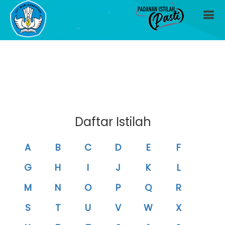
Menu Pasti
Daftar Istilah
A
B
C
D
E
F
G
H
I
J
K
L
M
N
O
P
Q
R
S
T
U
V
W
X